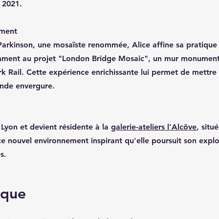
 2021.
ement
Parkinson, une mosaïste renommée, Alice affine sa pratique
amment au projet "London Bridge Mosaic", un mur monumenta
k Rail. Cette expérience enrichissante lui permet de mettre
ande envergure.
 à Lyon et devient résidente à la
galerie-ateliers l'Alcôve
, situ
ce nouvel environnement inspirant qu'elle poursuit son explo
s.
tique