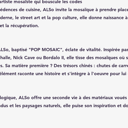
artiste mosaïste qui bouscule les codes
crédences de cuisine, ALSo invite la mosaïque à prendre place
derne, le street art et la pop culture, elle donne naissance 
et la récupération.
ALSo, baptisé "POP MOSAIC", éclate de vitalité. Inspirée par
halle, Nick Cave ou Bordalo II, elle tisse des mosaïques où 
es. Sa matière première ? Des trésors chinés : chutes de carre
 élément raconte une histoire et s'intègre à l'oeuvre pour l
ogique, ALSo offre une seconde vie à des matériaux voués à
ndus et les paysages naturels, elle puise son inspiration et